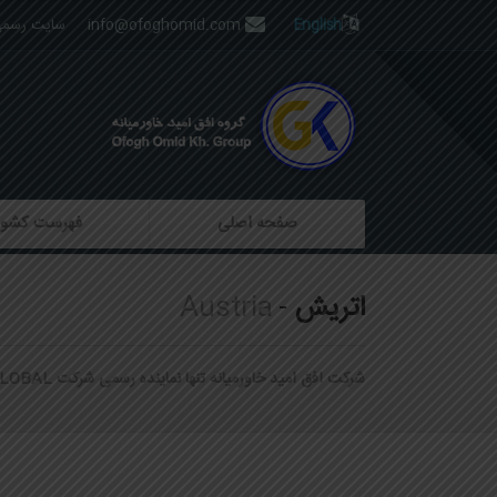
English
info@ofoghomid.com
سایت رسمی 
صفحه اصلی
فهرست کشور
اتریش
Austria
شرکت افق امید خاورمیانه تنها نماینده رسمی شرکت VFS GLOBAL در ایران