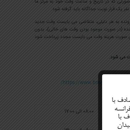
د باید مبلغ 9,999,999 ریال آنلاین پرداخت کنید. در صورتی که در تاریخ و ساعت وقت خود به مرکز ما
فر یک قرار نوبت جداگانه باید گرفته شود.
رونده به هر دلیلی، متقاضی می بایست وقت جدید
 شده (در صورت موجود بودن وقت های خالی)، بدون
ر این صورت هزینه وقت می بایست مجدد پرداخت شود
https://www.bmeia.gv.at/oeb-
08:00 الی 17:00