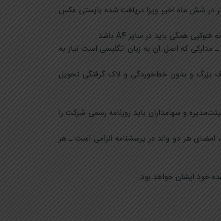
 اگر در شش ماه اخیر ویزا دریافت شده بایستی عکس
ـ مدارکی که اصل آن به زبان انگلیسی است نیاز به
حروف بزرگ و بدون خط‌خوردگی و لاک گرفتگی تحویل
ئت‌مدیره و سهامداران باید روزنامه رسمی شرکت را
 امضای هر دو والد در پرسشنامه الزامی است ـ هر