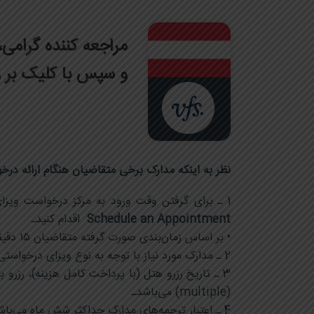
مراجعه کننده گرام
و سپس با کلیک بر روی پرچم
نظر به اینکه مدارک برخی متقاضیان هنگام ارائه درخ
1 ـ برای گرفتن وقت ورود به مرکز درخواست ویزای اتریش به سایت
Schedule an Appointment
اقدام کنیدـ
• بر اساس زمان‌بندی صورت گرفته متقاضیان ۱۵ دقیقه قبل از نوبت اخذشده تا ۴۵ دقیقه پس از آن مجاز به ورود به ویزا سنتر می‌باشند.
2 ـ مدارک مورد نیاز با توجه به نوع ویزای درخواستی مانند توریستی، دیدار خانواده غیره متفاوت و در قسمت check list سایت قابل‌مشاهده است.
3 ـ تاریخ رزرو هتل (با پرداخت کامل هزینه)، رزرو
(multiple) می‌باشدـ
4 ـ اعتبار ترجمه‌های مدارک حداکثر شش ماه می‌باشد.