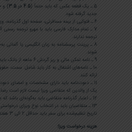
5 ـ یک قطعه عکس که باید حتماً (
4.5 در 3.5
جدید گرفته شود.
6 ـ فتوکپی از بیمه مسافرتی، صفحه اول گذرنامه، ویزاهای شنگن، کانادا، آمریکا، انگلستان، استرالیا در سه سال اخیر و هرگونه فتوکپی همگی باید در سایز A4 باشد.
7 ـ تمام مدارک فارسی باید با مهرو ترجمه رسمی آ
ترجمه ندارند.
8 ـ پرینت پرسشنامه به زبان انگلیسی یا آلمانی
شوند.
9 ـ نامه تمکن مالی و ریز گردش 6 ماهه از بانک باید در یک هفته اخیر صادر شده باشد.
10 ـ نامه‌های اشتغال به کار باید شامل: سمت، ح
ارائه کنند.
11 ـ دعوت‌نامه باید دارای مشخصات و امضای دعو
یک از والدین که متقاضی ویزا نیست لازم است رضای
12 ـ اعتبار گذرنامه متقاضی باید به‌گونه‌ای باشد که سه ماه بعد از تاریخ اعتبار ویزای درخواستی، اعتبار داشته باشد.
13 ـ متقاضیان باید در انتخاب نوع ویزای درخواستی و تاریخ موردنظر دقت لازم را مبذول نموده چون مسئولیت اشتباه به عهده خود ایشان خواهد بود.
تاریخ تنظیم‌شده برای سفر باید حداقل 2 الی 3 هفته کاری بعد از تاریخ ثبت تقاضا و حداکثر سه ماه بعد باشد.
هزینه درخواست ویزا
: