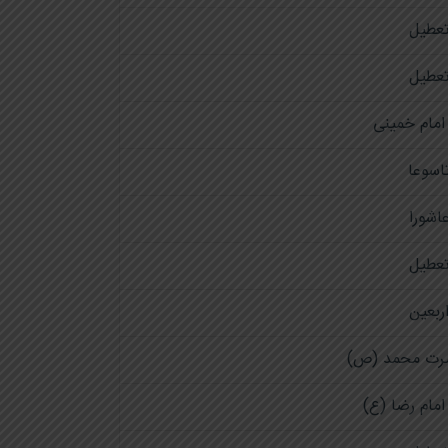
عطیل
عطیل
امام خمینی
اسوعا
اشورا
عطیل
ربعین
رت محمد (ص)
مام رضا (ع)