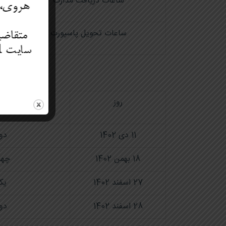
ساعات دریافت مدارک
ساعات تحویل پاسپورت
روز
تا
11 دی 1402
دو
18 بهمن 1402
چها
27 اسفند 1402
یک
28 اسفند 1402
دو