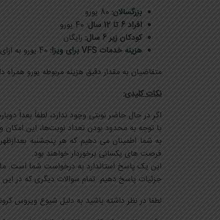
بزرگسالان:
80 یورو
افراد 6 تا 12 سال
: 40 یورو
کودکان زیر 6 سال
:
رایگان
هزینه خدمات
VFS برای ویزا
:
40 یورو به ازای هر درخواست
متقاضیان به مقدار دقیق هزینه مربوطه یورو همراه دا
نکات کلیدی:
اگر در حال حاضر نوبتی وجود ندارد، لطفاً بعداً دوبار
با توجه به محدود بودن تعداد نوبت‌ها، این امکان وج
به شما اطمینان می دهیم که هر پنجشنبه بعدازظهر
فرصت های یکسانی برخوردار خواهند بود.
این یک پاسخ استاندارد به درخواست شما است. ما از
جزئیات پاسخ دهیم. تمام سوالات دیگری که در این
لطفا در نظر داشته باشید به دلیل شیوع ویروس کرونا